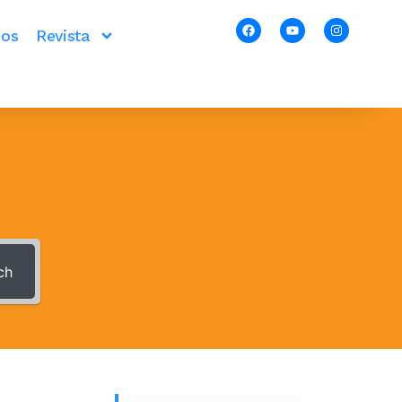
ios
Revista
ch